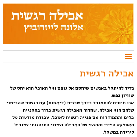
אכילה רגשית
נדיר להיתקל באנשים שיחסם אל גופם ואל האוכל הוא יחס של
שוויון נפש.
אנו מנסים להתמודד בדרך טכנית (דיאטות) עם רגשות שהביטוי
שלהם הוא אכילה. שחרור מאכילה רגשית כרוך בהקניית
כלים והתמודדות עם פנייה רגשית לאוכל, עבודת מודעות על
האספקט הפיזי והרגשי של האכילה ושינוי התנהגותי שיוביל
לירידה במשקל.