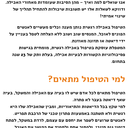
אנו שואלים למה ואיך – מהן הסיבות שעומדות מאחורי האכילה.
ודווקא לשאלות אלו יש תשובות שיכולות להתחיל תהליך של
שינוי אמיתי!
הטיפול באכילה רגשית נותן מענה וכלים מעשיים לאנשים
הפונים לאוכל, המנסים שוב ושוב ללא הצלחה לטפל בעניין על
ידי דיאטה או תזונה מאוזנת.
המטפלת עוסקת בטיפול באכילה רגשית, מומחית בגישות
פסיכולוגיות הקשורות לבעיות אכילה, בעלת ותק של 23 שנה
בתחום.
למי הטיפול מתאים?
הטיפול מתאים לכל אדם שיש לו בעיה עם האכילה והמשקל, בעיה
שאף דיאטה בעבר לא פתרה.
למי שקץ בכל הדיאטות והתיאוריות, ומבין שהאכילה שלו היא
רגשית ולא תשתנה באמצעות פתרון טכני של הרכבת תפריט.
לאנשים שרוצים לשפר את יחסם עם עצמם, לרדת במשקל, לפתח
דימוי גוף חיובי, ולפתור אחת ולתמיד את הקושי עם האוכל