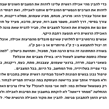
כדי להבין מהי אכילה רגשית עלינו לזהות את המצבים השונים שבה
לזהות את הצרכים הנפשיים המובילים אותנו לאכילה, ואת דפוסי ה
אם אוכל עבורך הוא: מרגיע, מנחם, מפיג שעמום, ממלא ריקנות, חו
צורך בסיסי, דרך לחגוג, משפר מצב רוח, טעים, מדכא, מעיד על חו
אם גם את מקשרת את האוכל למצבים אלו, סביר להניח שאת פונה ל
האכילה הרגשית היא תופעה רחבת היקף.
אנשים נורמטיביים לחלוטין שאינם סובלים מהפרעות אכילה, אוכלי
זה יכול להתבטא ב-7 ק”ג מיותרים או ב-30 ק”ג.
בשורה התחתונה זה גורם הרבה סבל, תסכול, ותחושת כישלון. “למה
שאלה נוספת שחשוב לשאול היא: באילו מצבים את אוכלת?
כשאני רעבה, חרדה, ברגעי שעמום, עצבנות, מתח, כעס, ריקנות, כ
כדי צפייה בטלויזיה, מול המחשב, כל היום, בכל המצבים..
טיפול נכון בנשים הפונות לאוכל מבחינה רגשית עוסק בתכנים אלו,
ולא מעמיד אותך שוב בדיאטה העוסקת במה ובאיזה תפריט לבחור.
רק כשנשאל שאלות כמו: למה אני פונה לאוכל? על אילו צרכים האוכ
ההחלטה “ממחר דיאטה” לא לוקחת בחשבון את הסיבות לאכילה ולא ב
הגיע הזמן להתבונן פנימה. להבין את מקור האכילה הרגשית שלי. ל