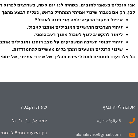
אנו אוכלים כשאנו לחוצים, כשהיה לנו יום קשה, כשרוצים לפרוק ז
לכן, רק אם נעבור שינוי אמיתי המתחיל בראש, נצליח לבצע מהפך א
טיפול במקור הבעיה: למה אני פונה לאוכל?
זיהוי הצרכים הרגשיים המובילים אותנו לאכול.
לימוד להקשיב לגוף לאכול מתוך רעב גופני.
זיהוי דפוסי חשיבה המשפיעים על מצב רוחנו ומובילים אותנו
שינוי הרגלים מוטעים ומתן כלים מעשיים להתמודדות.
כל אלו ועוד פותחים פתח ליצירת תהליך של שינוי אמיתי, של יחסי
אלונה לייזרוביץ
שעות הקבלה
ימים א', ב', ד', ה'
052-2636318
בין השעות 8:00 ל-15:00
alonalevi10@gmail.com