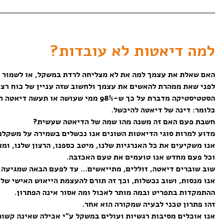
למה דיאטות לא עובדות?
האם שאלת את עצמך למה את לא מצליחה לרדת במשקל, או לשמור ע
לפני שאת ממהרת להאשים את עצמך ולחשוב שזה עניין של כוח רצון 
הסטטיסטיקה מדברת על כך ש-98% ממי שעושה או תעשה דיאטה תרד במשקל, אך תעלה את כל הק”ג פלוס ריבית בין שנתיים לחמש שנים מסיום הדיאטה.
כלומר: דינה של דיאטה להיכשל.
חשבת פעם האם זה משנה מהו שמה של הדיאטה שעשית?
מדוע למרות סוגי הדיאטות השונים אנו נכשלים בשמירה על משקלנו
אנו משקיעים את כל האנרגיות שלנו, מיטב כספנו, הרצון שלנו, ומ
וכל פעם מחדש אנו טועמים את טעם האכזבה.
שוב שוברים דיאטה, זוללים, מתייאשים… עד לפעם הבאה שמגיעה בדמות טרנד
אנו מנסות, ושוב נכשלות, וכך זה תורם להעצמת הייאוש האישי שלנ
ההתמקדות בתפריט ובמה מותר לאכול ומה אסור אינה הפתרון.
זהו פתרון טכני לבעיה שמקורה הוא אחר.
אנו אוכלים מסיבות רגשיות ועולים במשקל ע”י אכילה שאינה קשורה